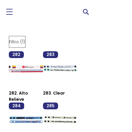
(1)
Filtro
282
283
282. Alto
283. Clear
Relieve
284
285