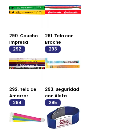
290. Caucho
291. Tela con
Impresa
Broche
292
293
292. Tela de
293. Seguridad
Amarrar
con Aleta
294
295