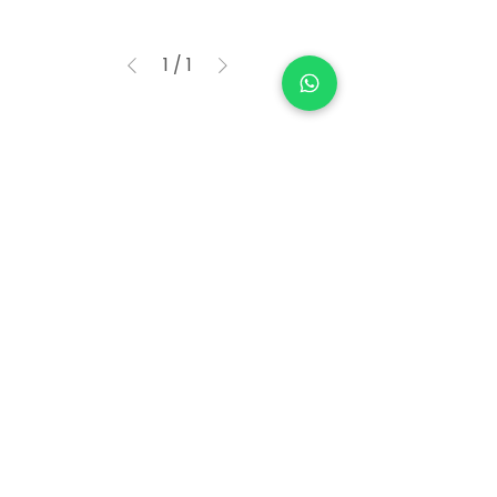
1
/
1
Suscríbete
Mantente informado acerca de nuevos
artículos, promociones, descuentos y
mucho más en nuestro correo
promocional.
Enviar
Encuéntranos