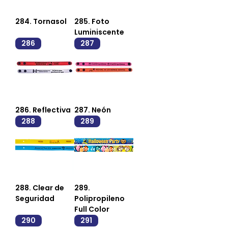
284. Tornasol
285. Foto
Luminiscente
286
287
286. Reflectiva
287. Neón
288
289
288. Clear de
289.
Seguridad
Polipropileno
Full Color
290
291