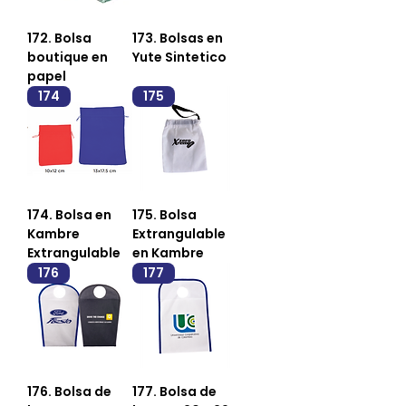
172. Bolsa
173. Bolsas en
boutique en
Yute Sintetico
papel
174
175
174. Bolsa en
175. Bolsa
Kambre
Extrangulable
Extrangulable
en Kambre
176
177
176. Bolsa de
177. Bolsa de