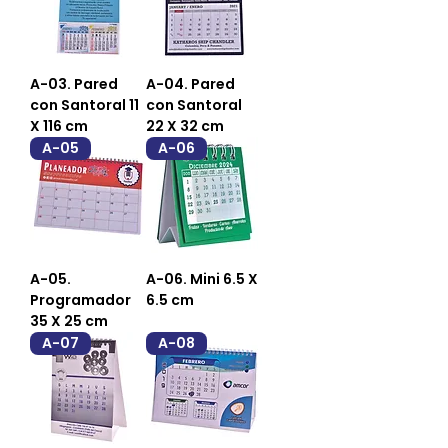
A-03. Pared
A-04. Pared
con Santoral 11
con Santoral
X 116 cm
22 X 32 cm
A-05
A-06
A-05.
A-06. Mini 6.5 X
Programador
6.5 cm
35 X 25 cm
A-07
A-08