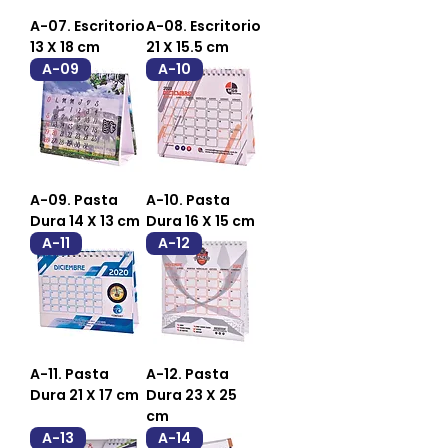
A-07. Escritorio
A-08. Escritorio
13 X 18 cm
21 X 15.5 cm
A-09
A-10
A-09. Pasta
A-10. Pasta
Dura 14 X 13 cm
Dura 16 X 15 cm
A-11
A-12
A-11. Pasta
A-12. Pasta
Dura 21 X 17 cm
Dura 23 X 25
cm
A-13
A-14