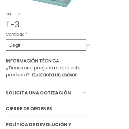
SKU: T-3
T-3
Cantidad
*
INFORMACIÓN TÉCNICA
¿Tienes una pregunta sobre este
producto?
Contacta un asesor
SOLICITA UNA COTIZACIÓN
Pregunta por todas las opciones de
CIERRE DE ORDENES
personalización que tenemos
disponibles para este producto.
Es importante tener en cuenta
Recuerda que el precio mostrado para
POLÍTICA DE DEVOLUCIÓN Y
nuestros tiempos de cierre para tu
cada cantidad es por unidad.