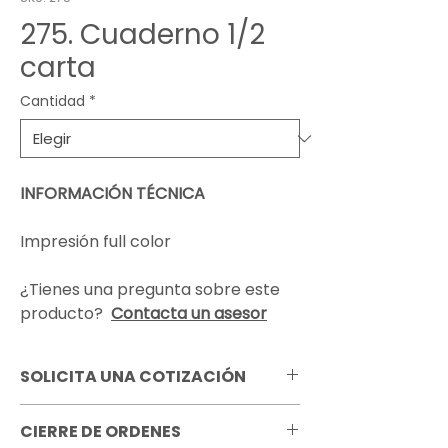
275. Cuaderno 1/2
carta
Cantidad
*
INFORMACIÓN TÉCNICA
Impresión full color
¿Tienes una pregunta sobre este
producto?
Contacta un asesor
SOLICITA UNA COTIZACIÓN
Pregunta por todas las opciones de
CIERRE DE ORDENES
personalización que tenemos