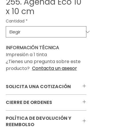
255. Agenda Eco 10
x 10 cm
Cantidad
*
INFORMACIÓN TÉCNICA
Impresión a 1 tinta
¿Tienes una pregunta sobre este
producto?
Contacta un asesor
SOLICITA UNA COTIZACIÓN
Pregunta por todas las opciones de
CIERRE DE ORDENES
personalización que tenemos
disponibles para este producto.
Es importante tener en cuenta
Recuerda que el precio mostrado para
POLÍTICA DE DEVOLUCIÓN Y
nuestros tiempos de cierre para tu
cada cantidad es por unidad.
REEMBOLSO
orden de producción. Para poder