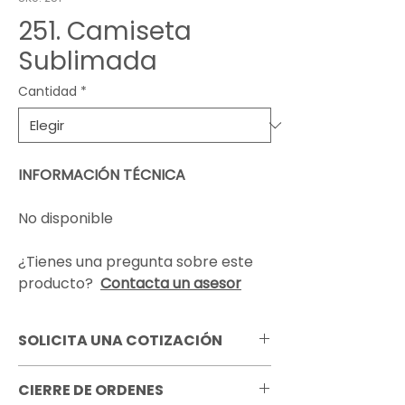
251. Camiseta
Sublimada
Cantidad
*
INFORMACIÓN TÉCNICA
No disponible
¿Tienes una pregunta sobre este
producto?
Contacta un asesor
SOLICITA UNA COTIZACIÓN
Pregunta por todas las opciones de
CIERRE DE ORDENES
personalización que tenemos