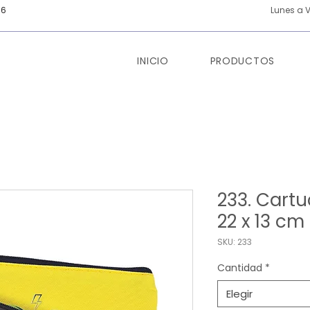
66
Lunes a V
INICIO
PRODUCTOS
233. Cart
22 x 13 cm
SKU: 233
Cantidad
*
Elegir