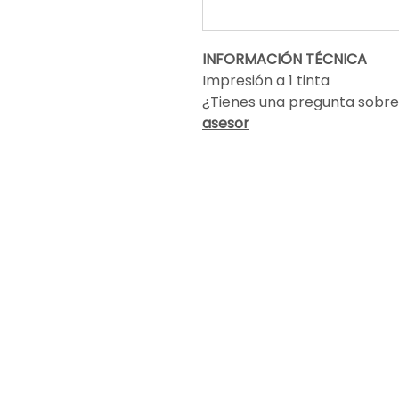
INFORMACIÓN TÉCNICA
Impresión a 1 tinta
¿Tienes una pregunta sobre
asesor
Encuéntranos
info@altapublicidad.co
Cali, Valle del Cauca
Carrera 4 # 17-82