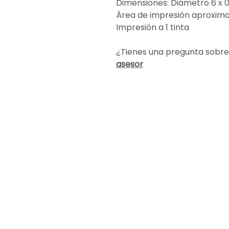
Dimensiones: Diámetro 6 x 
Área de impresión aproxima
Impresión a 1 tinta
¿Tienes una pregunta sobre
asesor
Encuéntranos
info@altapublicidad.co
Cali, Valle del Cauca
Carrera 4 # 17-82
Barrio San Nicolás