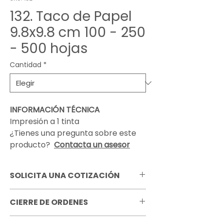
132. Taco de Papel
9.8x9.8 cm 100 - 250
- 500 hojas
Cantidad
*
INFORMACIÓN TÉCNICA
Impresión a 1 tinta
¿Tienes una pregunta sobre este
producto?
Contacta un asesor
SOLICITA UNA COTIZACIÓN
Pregunta por todas las opciones de
CIERRE DE ORDENES
personalización que tenemos
disponibles para este producto.