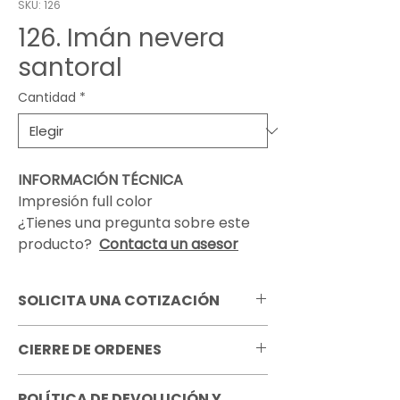
SKU: 126
126. Imán nevera
santoral
Cantidad
*
INFORMACIÓN TÉCNICA
Impresión full color
¿Tienes una pregunta sobre este
producto?
Contacta un asesor
SOLICITA UNA COTIZACIÓN
Pregunta por todas las opciones de
CIERRE DE ORDENES
personalización que tenemos
disponibles para este producto.
Es importante tener en cuenta
Recuerda que el precio mostrado para
POLÍTICA DE DEVOLUCIÓN Y