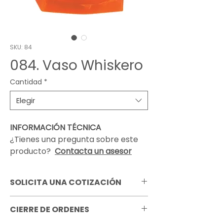
SKU: 84
084. Vaso Whiskero
Cantidad
*
Elegir
INFORMACIÓN TÉCNICA
¿Tienes una pregunta sobre este
producto?
Contacta un asesor
SOLICITA UNA COTIZACIÓN
Pregunta por todas las opciones de
CIERRE DE ORDENES
personalización que tenemos