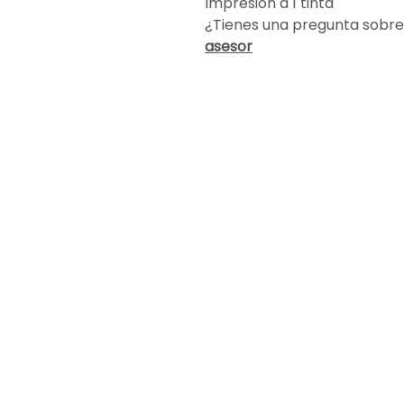
Impresión a 1 tinta
¿Tienes una pregunta sobre
asesor
Encuéntranos
info@altapublicidad.co
Cali, Valle del Cauca
Carrera 4 # 17-82
Barrio San Nicolás