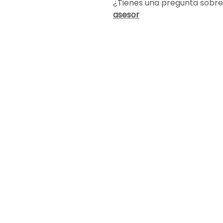
¿Tienes una pregunta sobre
asesor
Encuéntranos
info@altapublicidad.co
Cali, Valle del Cauca
Carrera 4 # 17-82
Barrio San Nicolás